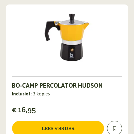
de
productpagina
BO-CAMP PERCOLATOR HUDSON
Inclusief:
3 kopjes
€
16,95
LEES VERDER