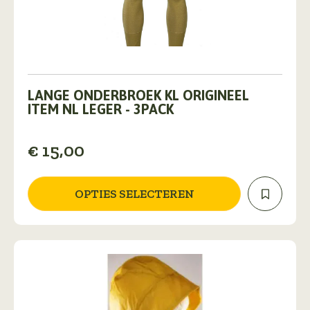
Dit
product
LANGE ONDERBROEK KL ORIGINEEL
heeft
ITEM NL LEGER - 3PACK
meerdere
variaties.
€
15,00
Deze
optie
kan
gekozen
OPTIES SELECTEREN
worden
op
de
productpagina