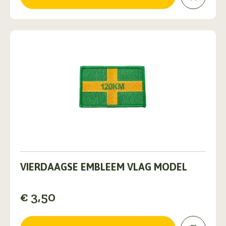
gekozen
worden
op
de
productpagina
Dit
product
VIERDAAGSE EMBLEEM VLAG MODEL
heeft
meerdere
€
3,50
variaties.
Deze
optie
kan