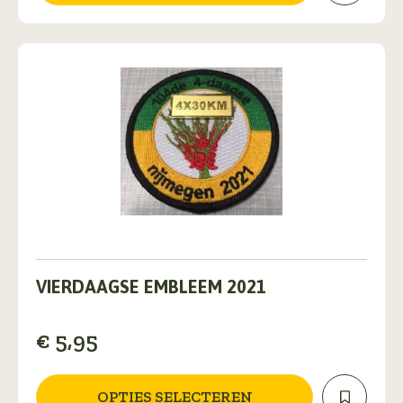
Dit
product
VIERDAAGSE EMBLEEM 2021
heeft
meerdere
€
5,95
variaties.
Deze
optie
kan
OPTIES SELECTEREN