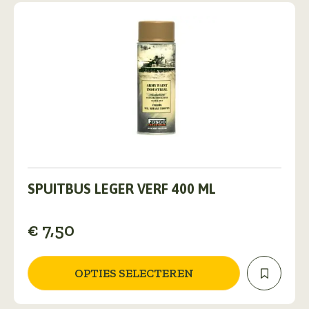
de
productpagina
Dit
product
SPUITBUS LEGER VERF 400 ML
heeft
meerdere
€
7,50
variaties.
Deze
optie
kan
OPTIES SELECTEREN
gekozen
worden
op