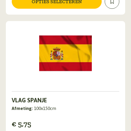
OPTIES SELECTEREN
gekozen
worden
op
de
productpagina
VLAG SPANJE
Afmeting:
100x150cm
€
5,75