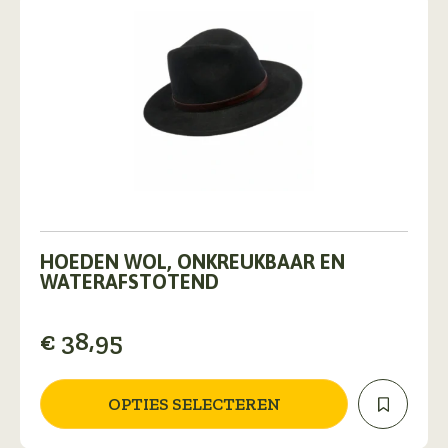
Dit
product
HOEDEN WOL, ONKREUKBAAR EN
heeft
WATERAFSTOTEND
meerdere
variaties.
€
38,95
Deze
optie
kan
gekozen
OPTIES SELECTEREN
worden
op