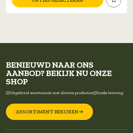
gekozen
worden
op
de
productpagina
BENIEUWD NAAR ONS
AANBOD? BEKIJK NU ONZE
SHOP
Uitgebreid assortiment met diverse producten
Snelle levering
ASSORTIMENT BEKIJKEN