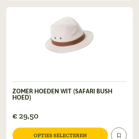
de
productpagina
Dit
product
ZOMER HOEDEN WIT (SAFARI BUSH
heeft
HOED)
meerdere
variaties.
€
29,50
Deze
optie
kan
gekozen
OPTIES SELECTEREN
worden