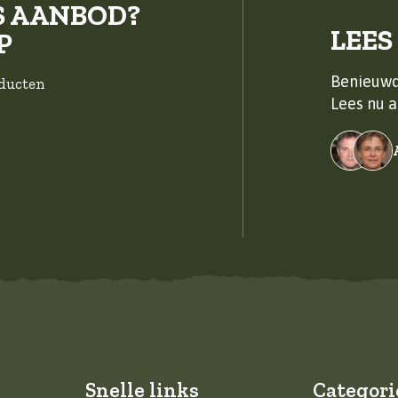
S AANBOD?
LEES
P
Benieuwd
oducten
Lees nu a
Snelle links
Categori