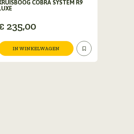
KRUISBOOG COBRA SYSTEM R9
LUXE
€
235,00
IN WINKELWAGEN