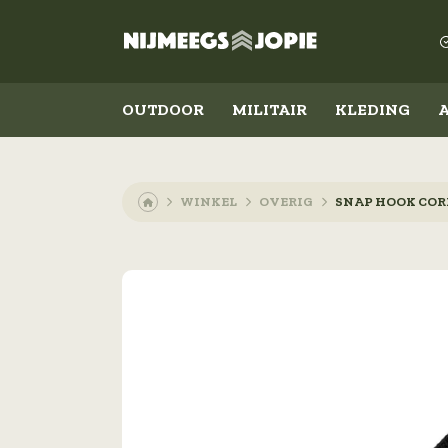
OUTDOOR
MILITAIR
KLEDING
WINKEL
OVERIG
SNAP HOOK COR
Outdoor
Militair
Koken en eten
Kleding
Slapen
Schoenen
Messen
Accessoires
Lampen
Emblemen
Militaire rangen
Overig