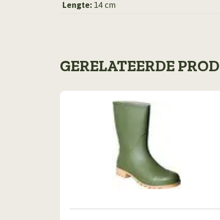
Lengte:
14 cm
GERELATEERDE PRO
Dit