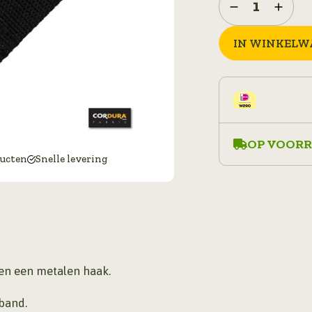
hook
Cordura
IN WINKELW
DP210
aantal
OP VOORR
ducten
Snelle levering
en een metalen haak.
band.