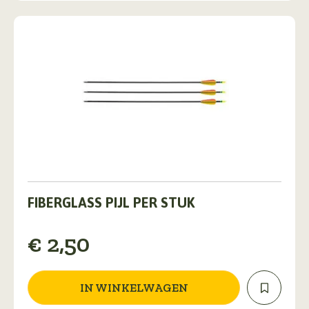
op
de
productpagina
FIBERGLASS PIJL PER STUK
€
2,50
IN WINKELWAGEN