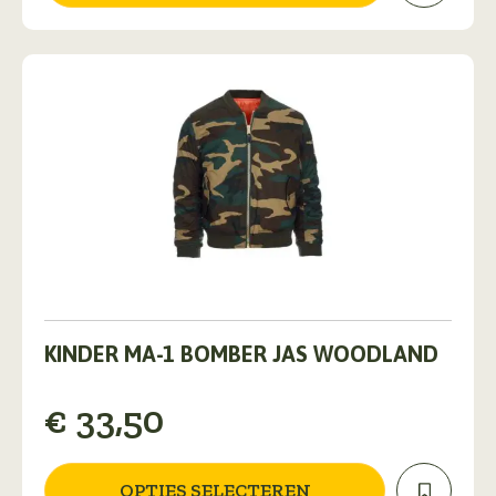
worden
op
de
productpagina
Dit
product
KINDER MA-1 BOMBER JAS WOODLAND
heeft
meerdere
€
33,50
variaties.
Deze
optie
kan
OPTIES SELECTEREN