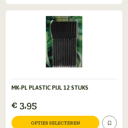
Dit
product
MK-PL PLASTIC PIJL 12 STUKS
heeft
meerdere
€
3,95
variaties.
Deze
optie
kan
OPTIES SELECTEREN
gekozen