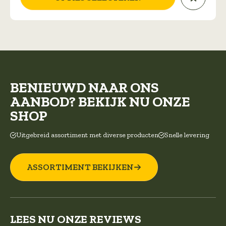
gekozen
worden
op
de
productpagina
BENIEUWD NAAR ONS
AANBOD? BEKIJK NU ONZE
SHOP
Uitgebreid assortiment met diverse producten
Snelle levering
ASSORTIMENT BEKIJKEN
LEES NU ONZE REVIEWS