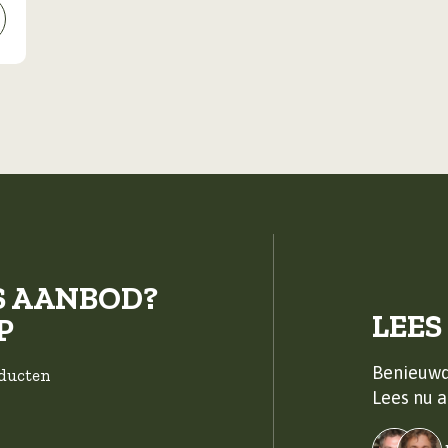
S AANBOD?
LEES
P
Benieuwd
oducten
Lees nu a