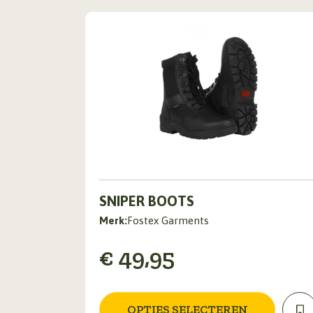
Dit
SNIPER BOOTS
product
heeft
Merk:
Fostex Garments
meerdere
€
49,95
variaties.
Deze
optie
kan
OPTIES SELECTEREN