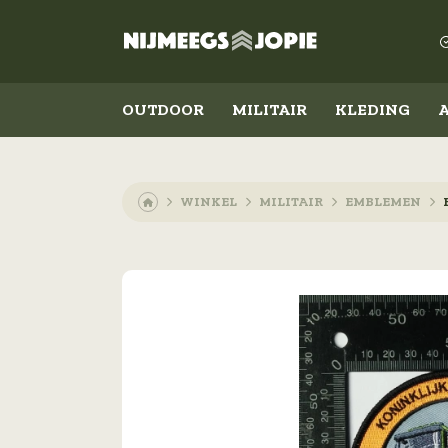
OUTDOOR
MILITAIR
KLEDING
WINKEL
MILITAIR
EMBLEMEN
Outdoor
Militair
Koken en eten
Kleding
Slapen
Schoenen
Messen
Accessoires
Lampen
Emblemen
Militaire rangen
Overig