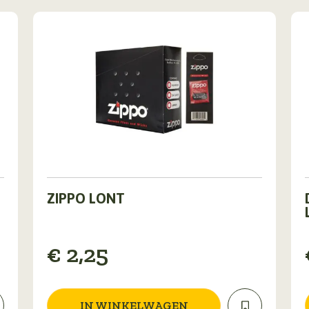
ZIPPO LONT
€
2,25
v
IN WINKELWAGEN