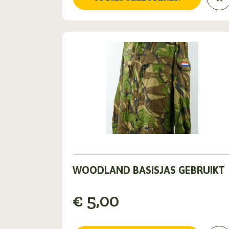
gekozen
worden
op
de
productpagina
Dit
WOODLAND BASISJAS GEBRUIKT
product
heeft
meerdere
€
5,00
variaties.
Deze