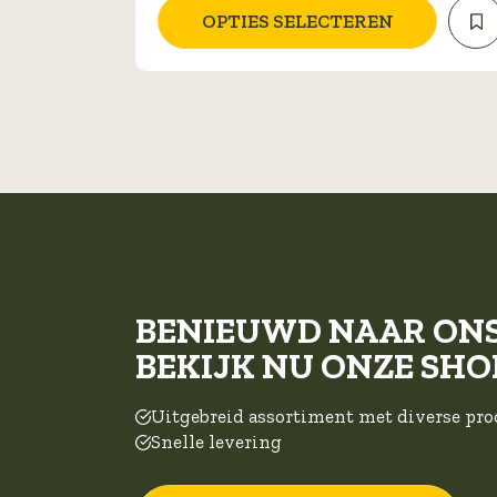
optie
OPTIES SELECTEREN
kan
gekozen
worden
op
de
productpagina
BENIEUWD NAAR ON
BEKIJK NU ONZE SHO
Uitgebreid assortiment met diverse pr
Snelle levering