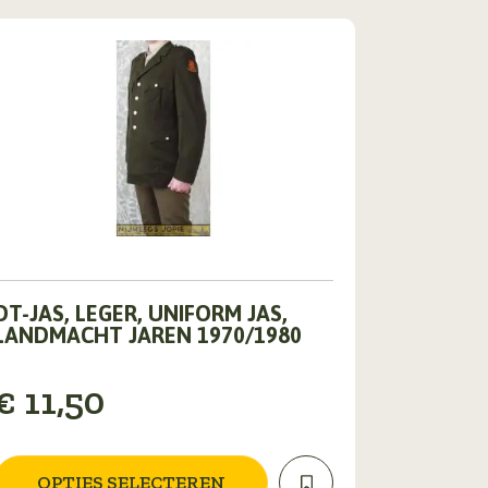
Dit
DT-JAS, LEGER, UNIFORM JAS,
product
LANDMACHT JAREN 1970/1980
heeft
meerdere
€
11,50
ariaties.
Deze
optie
kan
OPTIES SELECTEREN