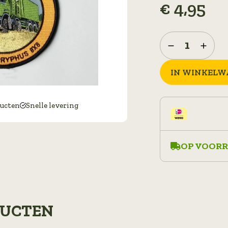
€
4,95
BADGE
OPSTRIJKBAAR
KONINKLIJKE
IN WINKELW
LANDMACHT
SCANIA
GRYPHUS
ducten
Snelle levering
aantal
OP VOORR
DUCTEN