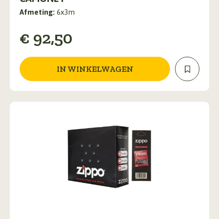
Afmeting:
6x3m
€
92,50
IN WINKELWAGEN