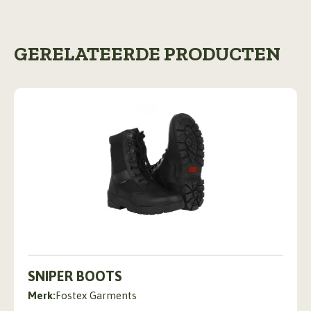
GERELATEERDE PRODUCTEN
Dit
product
SNIPER BOOTS
heeft
Merk:
Fostex Garments
meerdere