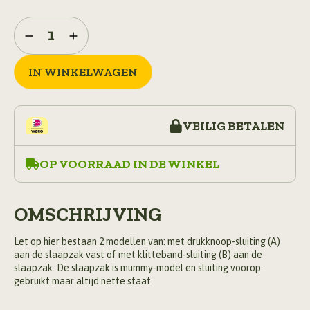
binnenhoes
katoen
voor
M90
IN WINKELWAGEN
slaapzak,
lakenzak
aantal
VEILIG BETALEN
OP VOORRAAD IN DE WINKEL
OMSCHRIJVING
Let op hier bestaan 2 modellen van: met drukknoop-sluiting (A)
aan de slaapzak vast of met klitteband-sluiting (B) aan de
slaapzak. De slaapzak is mummy-model en sluiting voorop.
gebruikt maar altijd nette staat