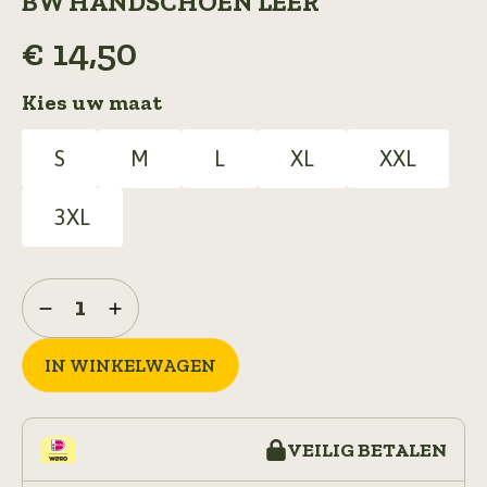
BW HANDSCHOEN LEER
€
14,50
Kies uw maat
S
M
L
XL
XXL
3XL
bw
handschoen
leer
aantal
IN WINKELWAGEN
VEILIG BETALEN