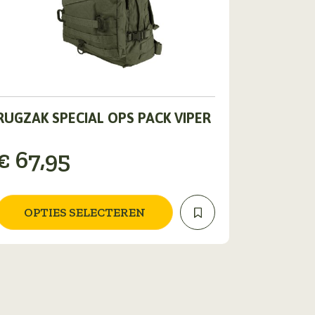
Dit
RUGZAK SPECIAL OPS PACK VIPER
product
heeft
meerdere
€
67,95
ariaties.
Deze
optie
OPTIES SELECTEREN
kan
gekozen
worden
op
de
productpagina