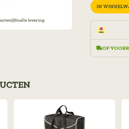
IN WINKELW
ducten
Snelle levering
OP VOORR
DUCTEN