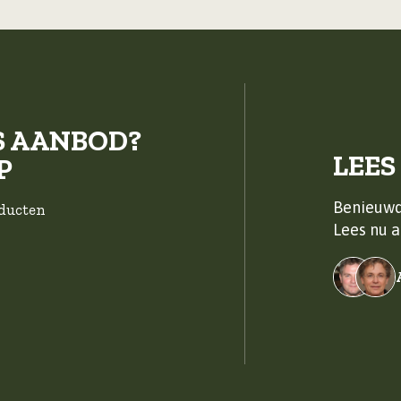
S AANBOD?
LEES
P
Benieuwd
oducten
Lees nu a