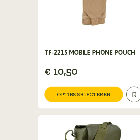
Dit
TF-2215 MOBILE PHONE POUCH
product
heeft
meerdere
€
10,50
variaties.
Deze
optie
OPTIES SELECTEREN
kan
gekozen
worden
op
de
productpagina