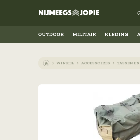
OUTDOOR
MILITAIR
KLEDING
WINKEL
ACCESSOIRES
TASSEN E
Outdoor
Militair
Koken en eten
Kleding
Slapen
Schoenen
Messen
Accessoires
Lampen
Emblemen
Militaire rangen
Overig