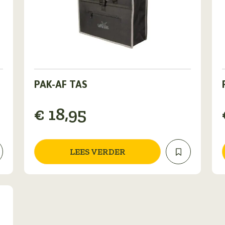
PAK-AF TAS
€
18,95
v
LEES VERDER