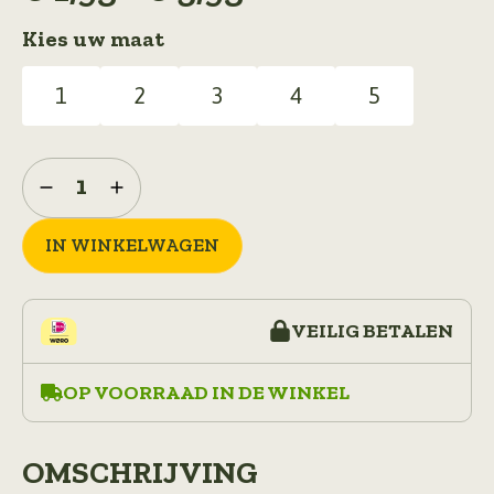
€ 1,95
Kies uw maat
tot
€ 3,95
1
2
3
4
5
embleem
geweer
aantal
IN WINKELWAGEN
VEILIG BETALEN
OP VOORRAAD IN DE WINKEL
OMSCHRIJVING