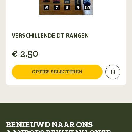
Dit
product
VERSCHILLENDE DT RANGEN
heeft
meerdere
€
2,50
variaties.
Deze
optie
kan
OPTIES SELECTEREN
gekozen
worden
op
de
productpagina
BENIEUWD NAAR ONS