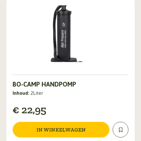
productpagina
BO-CAMP HANDPOMP
Inhoud:
2Liter
€
22,95
IN WINKELWAGEN