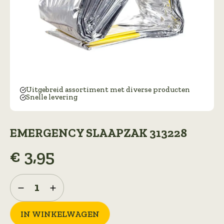
Uitgebreid assortiment met diverse producten
Snelle levering
EMERGENCY SLAAPZAK 313228
€
3,95
Emergency
slaapzak
313228
aantal
IN WINKELWAGEN