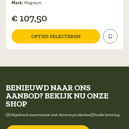
Merk:
Magnum
variaties.
Deze
€
107,50
optie
kan
gekozen
worden
OPTIES SELECTEREN
op
de
productpagina
BENIEUWD NAAR ONS
AANBOD? BEKIJK NU ONZE
SHOP
Uitgebreid assortiment met diverse producten
Snelle levering