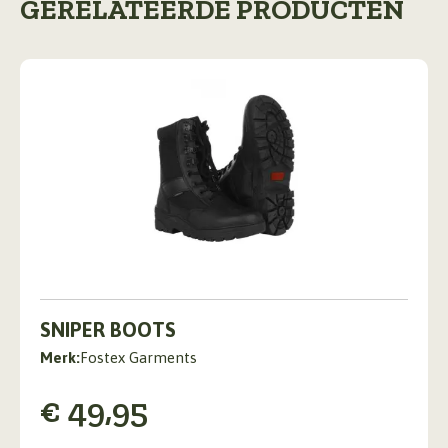
GERELATEERDE PRODUCTEN
Dit
product
SNIPER BOOTS
heeft
Merk:
Fostex Garments
meerdere
variaties.
€
49,95
Deze
optie
kan