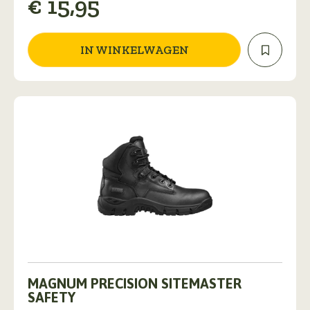
€
15,95
IN WINKELWAGEN
Dit
product
MAGNUM PRECISION SITEMASTER
heeft
SAFETY
meerdere