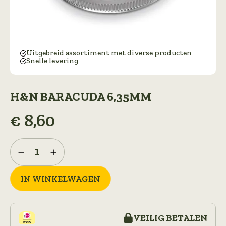
Uitgebreid assortiment met diverse producten
Snelle levering
H&N BARACUDA 6,35MM
€
8,60
H&N
Baracuda
6,35mm
aantal
IN WINKELWAGEN
VEILIG BETALEN