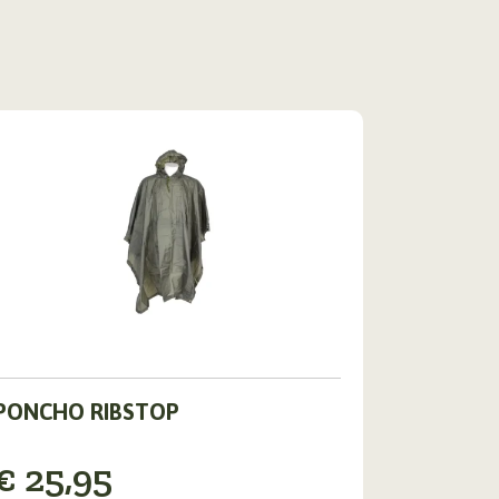
Dit
PONCHO RIBSTOP
product
heeft
meerdere
€
25,95
ariaties.