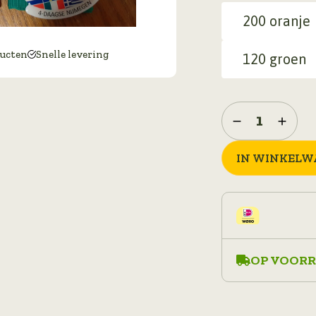
€ 
200 oranje
ducten
Snelle levering
120 groen
lint
vierdaagse
aantal
IN WINKELW
OP VOORR