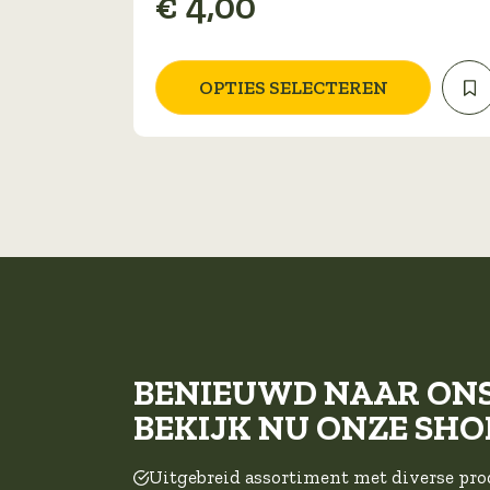
€
4,00
variaties.
Deze
optie
OPTIES SELECTEREN
kan
gekozen
worden
op
de
productpagina
BENIEUWD NAAR ON
BEKIJK NU ONZE SHO
Uitgebreid assortiment met diverse pr