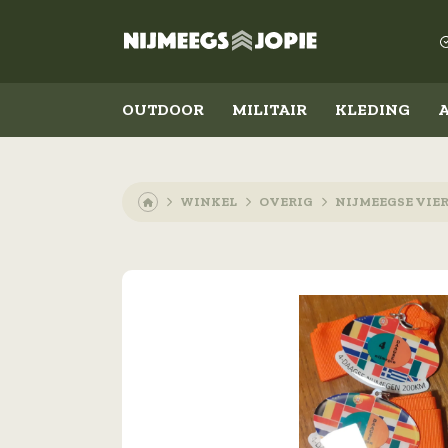
OUTDOOR
MILITAIR
KLEDING
WINKEL
OVERIG
NIJMEEGSE VIE
Outdoor
Militair
Koken en eten
Kleding
Slapen
Schoenen
Messen
Accessoires
Lampen
Emblemen
Militaire rangen
Overig