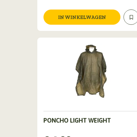
IN WINKELWAGEN
Dit
PONCHO LIGHT WEIGHT
product
heeft
meerdere