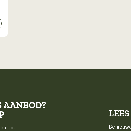
S AANBOD?
LEES
P
Benieuwd
oducten