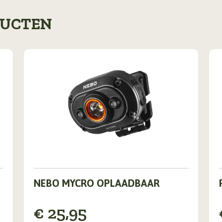
DUCTEN
NEBO MYCRO OPLAADBAAR
€
25,95
v