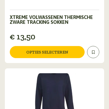
Dit
product
XTREME VOLWASSENEN THERMISCHE
heeft
ZWARE TRACKING SOKKEN
meerdere
variaties.
€
13,50
Deze
optie
kan
gekozen
OPTIES SELECTEREN
worden
op
de
productpagina