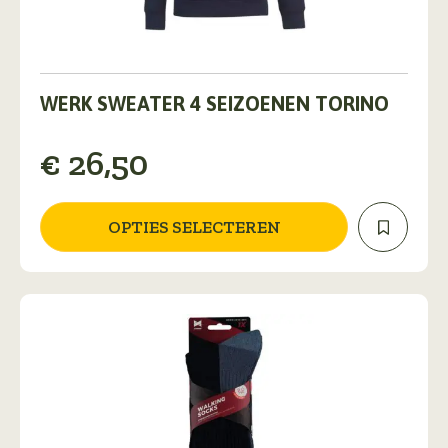
Dit
product
WERK SWEATER 4 SEIZOENEN TORINO
heeft
meerdere
€
26,50
variaties.
Deze
optie
kan
OPTIES SELECTEREN
gekozen
worden
op
de
productpagina