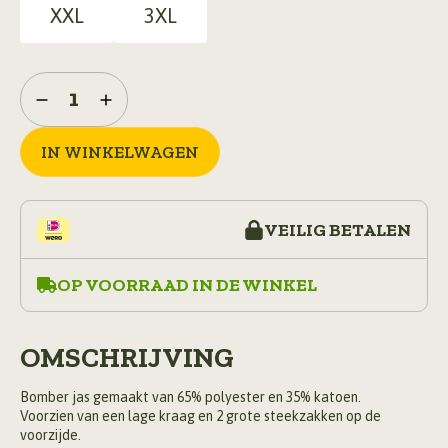
XXL
3XL
MA-
1
bomber
jack
IN WINKELWAGEN
camo
aantal
VEILIG BETALEN
OP VOORRAAD IN DE WINKEL
OMSCHRIJVING
Bomber jas gemaakt van 65% polyester en 35% katoen.
Voorzien van een lage kraag en 2 grote steekzakken op de
voorzijde.