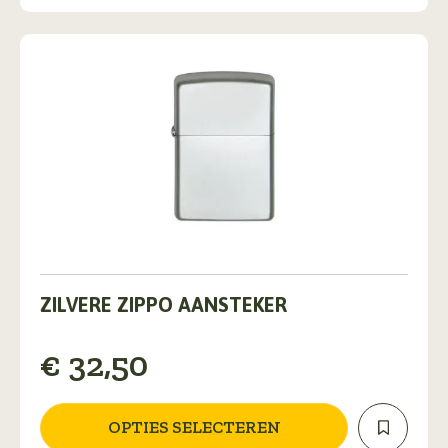
Dit
product
ZILVERE ZIPPO AANSTEKER
heeft
meerdere
€
32,50
variaties.
Deze
optie
kan
OPTIES SELECTEREN
gekozen