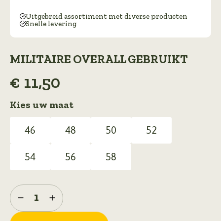
Uitgebreid assortiment met diverse producten
Snelle levering
MILITAIRE OVERALL GEBRUIKT
€
11,50
Kies uw maat
46
48
50
52
54
56
58
militaire
overall
gebruikt
aantal