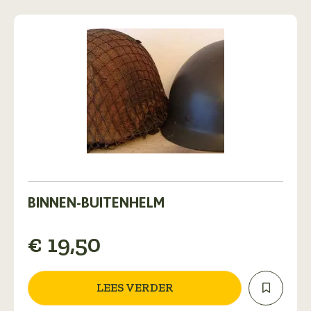
productpagina
BINNEN-BUITENHELM
€
19,50
LEES VERDER