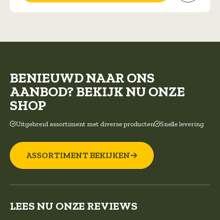
worden
op
de
productpagina
BENIEUWD NAAR ONS
AANBOD? BEKIJK NU ONZE
SHOP
Uitgebreid assortiment met diverse producten
Snelle levering
ASSORTIMENT BEKIJKEN
LEES NU ONZE REVIEWS