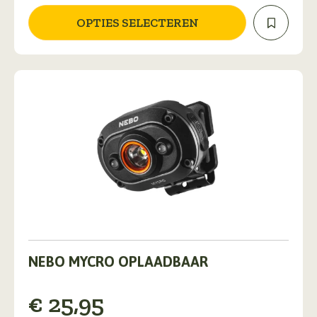
optie
kan
OPTIES SELECTEREN
gekozen
worden
op
de
productpagina
NEBO MYCRO OPLAADBAAR
€
25,95