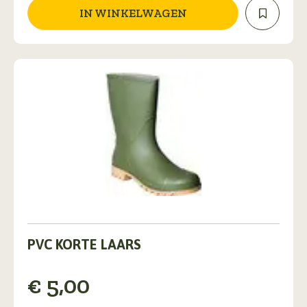
IN WINKELWAGEN
Dit
product
PVC KORTE LAARS
heeft
meerdere
€
5,00
variaties.
Deze