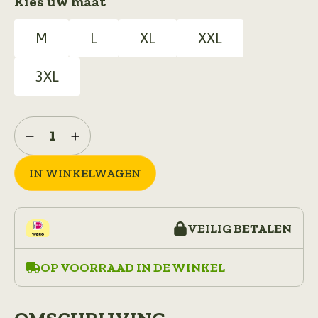
Kies uw maat
M
L
XL
XXL
3XL
PETER
GEVOERD
FLANELLEN
VEST
IN WINKELWAGEN
aantal
VEILIG BETALEN
OP VOORRAAD IN DE WINKEL