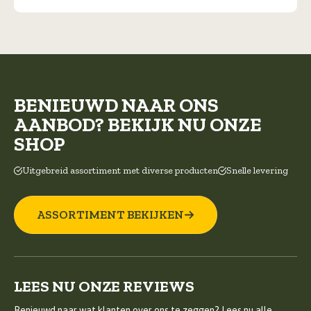
op
de
productpagina
BENIEUWD NAAR ONS
AANBOD? BEKIJK NU ONZE
SHOP
Uitgebreid assortiment met diverse producten
Snelle levering
ASSORTIMENT BEKIJKEN
LEES NU ONZE REVIEWS
Benieuwd naar wat klanten over ons te zeggen? Lees nu alle