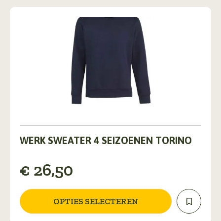
productpagina
Dit
product
WERK SWEATER 4 SEIZOENEN TORINO
heeft
meerdere
€
26,50
variaties.
Deze
optie
kan
OPTIES SELECTEREN
gekozen
worden