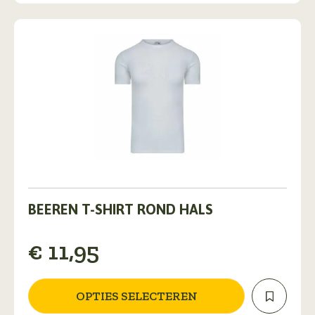
op
de
productpagina
Dit
product
BEEREN T-SHIRT ROND HALS
heeft
meerdere
€
11,95
variaties.
Deze
optie
kan
OPTIES SELECTEREN
gekozen
worden