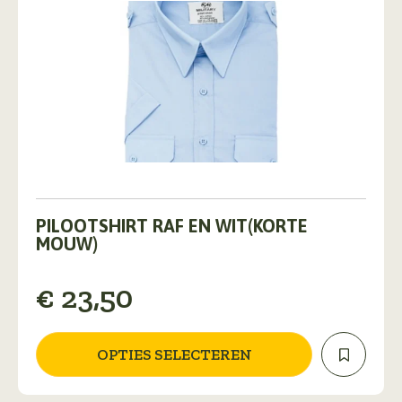
Dit
product
PILOOTSHIRT RAF EN WIT(KORTE
heeft
MOUW)
meerdere
variaties.
€
23,50
Deze
optie
kan
gekozen
OPTIES SELECTEREN
worden
op
de