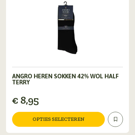
Dit
product
ANGRO HEREN SOKKEN 42% WOL HALF
heeft
TERRY
meerdere
variaties.
€
8,95
Deze
optie
kan
gekozen
OPTIES SELECTEREN
worden
op
de