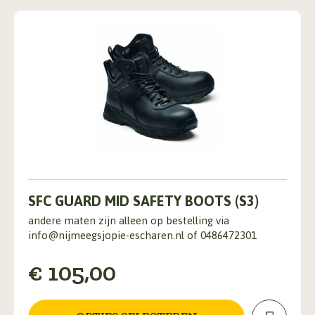
productpagina
Dit
product
SFC GUARD MID SAFETY BOOTS (S3)
heeft
andere maten zijn alleen op bestelling via
meerdere
info@nijmeegsjopie-escharen.nl of 0486472301
variaties.
Deze
€
105,00
optie
kan
gekozen
worden