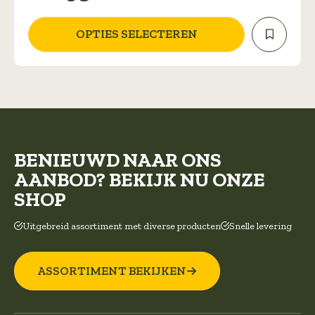
kan
gekozen
OPTIES SELECTEREN
worden
op
de
productpagina
BENIEUWD NAAR ONS
AANBOD? BEKIJK NU ONZE
SHOP
Uitgebreid assortiment met diverse producten
Snelle levering
ASSORTIMENT BEKIJKEN