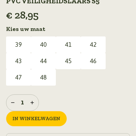
PVC VEILIGHEIDSLAARS S5
€
28,95
Kies uw maat
39
40
41
42
43
44
45
46
47
48
PVC
VEILIGHEIDSLAARS
S5
aantal
IN WINKELWAGEN