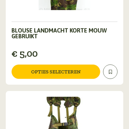
Dit
product
BLOUSE LANDMACHT KORTE MOUW
heeft
GEBRUIKT
meerdere
variaties.
€
5,00
Deze
optie
kan
gekozen
OPTIES SELECTEREN
worden
op
de
productpagina