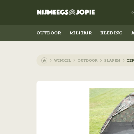
OUTDOOR
MILITAIR
KLEDING
WINKEL
OUTDOOR
SLAPEN
TE
Outdoor
Militair
Koken en eten
Kleding
Slapen
Schoenen
Messen
Accessoires
Lampen
Emblemen
Militaire rangen
Overig