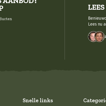
S AANBOD?
LEES
P
Benieuwd
oducten
Lees nu a
Snelle links
Categori