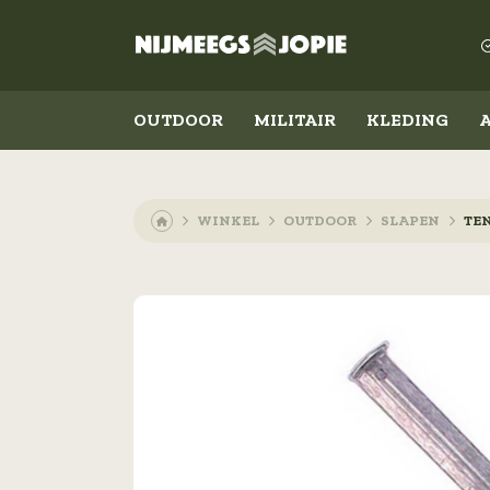
OUTDOOR
MILITAIR
KLEDING
WINKEL
OUTDOOR
SLAPEN
TE
Outdoor
Militair
Koken en eten
Kleding
Slapen
Schoenen
Messen
Accessoires
Lampen
Emblemen
Militaire rangen
Overig