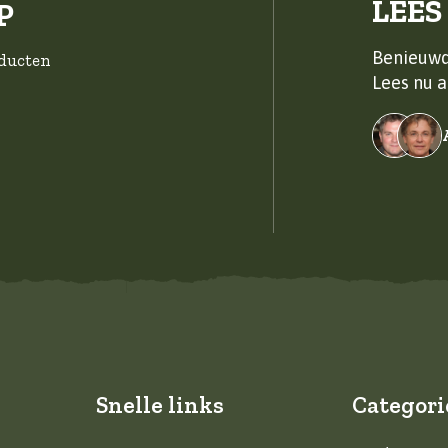
LEES
P
Benieuwd
oducten
Lees nu a
Snelle links
Categori