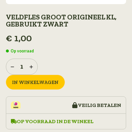
VELDFLES GROOT ORIGINEEL KL,
GEBRUIKT ZWART
€
1,00
Op voorraad
Veldfles
groot
origineel
KL,
IN WINKELWAGEN
gebruikt
zwart
aantal
VEILIG BETALEN
OP VOORRAAD IN DE WINKEL