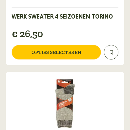
Dit
product
WERK SWEATER 4 SEIZOENEN TORINO
heeft
meerdere
€
26,50
variaties.
Deze
optie
kan
OPTIES SELECTEREN
gekozen
worden
op
de
productpagina