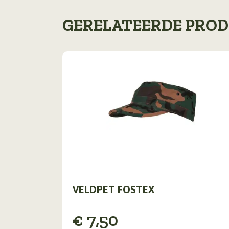
GERELATEERDE PRO
Dit
VELDPET FOSTEX
product
heeft
meerdere
€
7,50
variaties.