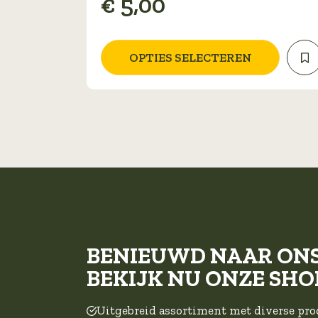
€
5,00
variaties.
Deze
optie
OPTIES SELECTEREN
kan
gekozen
worden
op
de
productpagina
BENIEUWD NAAR ON
BEKIJK NU ONZE SHO
Uitgebreid assortiment met diverse pr