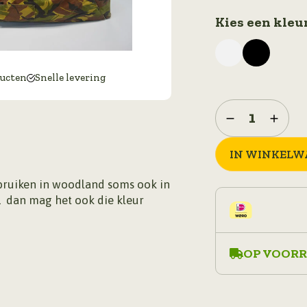
Kies een kleu
ducten
Snelle levering
weekends
tas
orgineel
IN WINKELW
ook
als
ebruiken in woodland soms ook in
rugzak
 dan mag het ook die kleur
aantal
OP VOORR