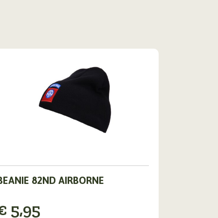
Dit
BEANIE 82ND AIRBORNE
product
heeft
meerdere
€
5,95
ariaties.