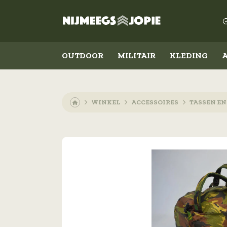
OUTDOOR
MILITAIR
KLEDING
WINKEL
ACCESSOIRES
TASSEN E
Outdoor
Militair
Koken en eten
Kleding
Slapen
Schoenen
Messen
Accessoires
Lampen
Emblemen
Militaire rangen
Overig