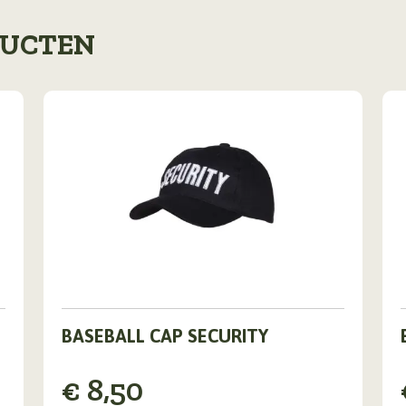
DUCTEN
BASEBALL CAP SECURITY
€
8,50
v