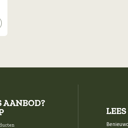
S AANBOD?
LEES
P
Benieuwd
oducten