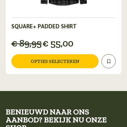
Dit
product
SQUARE+ PADDED SHIRT
heeft
meerdere
Oorspronkelijke
Huidige
€
89,95
€
55,00
variaties.
Deze
prijs
prijs
optie
was:
is:
kan
OPTIES SELECTEREN
gekozen
€ 89,95.
€ 55,00.
worden
op
de
productpagina
BENIEUWD NAAR ONS
AANBOD? BEKIJK NU ONZE