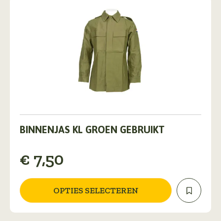
Dit
product
BINNENJAS KL GROEN GEBRUIKT
heeft
meerdere
€
7,50
variaties.
Deze
optie
kan
OPTIES SELECTEREN
gekozen
worden
op