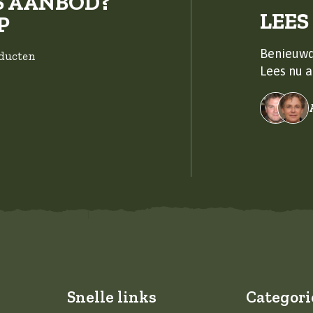
S AANBOD?
LEES
P
Benieuwd
oducten
Lees nu a
Snelle links
Categori