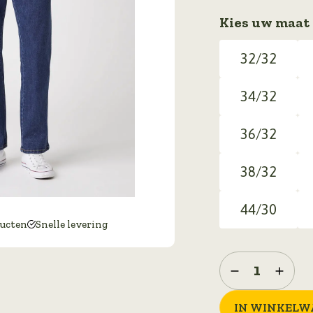
Kies uw maat
32/32
34/32
36/32
38/32
44/30
ducten
Snelle levering
wrangler
spijkerbroek
texas
IN WINKELW
met