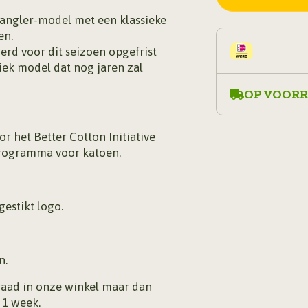
stretch
Wrangler-model met een klassieke
aantal
en.
werd voor dit seizoen opgefrist
iek model dat nog jaren zal
OP VOORR
r het Better Cotton Initiative
programma voor katoen.
estikt logo.
n.
rraad in onze winkel maar dan
 1 week.