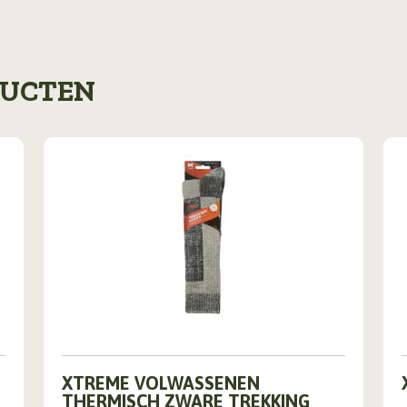
DUCTEN
Dit
XTREME VOLWASSENEN
product
THERMISCH ZWARE TREKKING
heeft