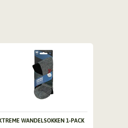
Dit
XTREME WANDELSOKKEN 1-PACK
product
heeft