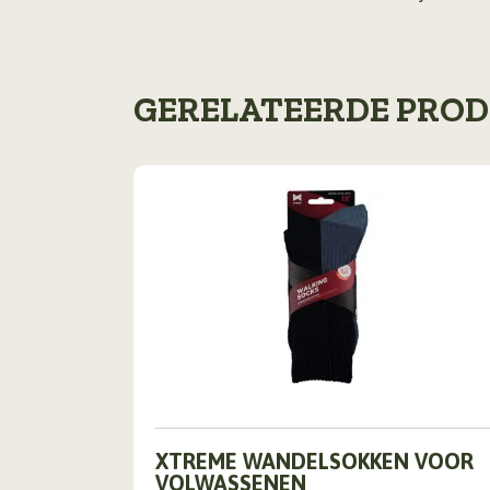
GERELATEERDE PRO
Dit
XTREME WANDELSOKKEN VOOR
product
VOLWASSENEN
heeft