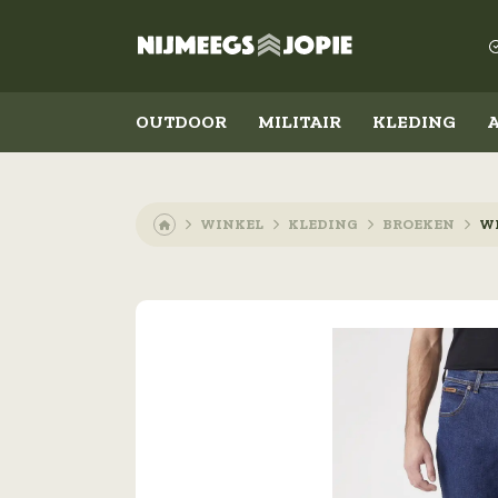
OUTDOOR
MILITAIR
KLEDING
WINKEL
KLEDING
BROEKEN
WR
Outdoor
Militair
Koken en eten
Kleding
Slapen
Schoenen
Messen
Accessoires
Lampen
Emblemen
Militaire rangen
Overig