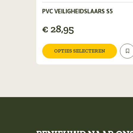
Dit
PVC VEILIGHEIDSLAARS S5
product
heeft
meerdere
€
28,95
variaties.
Deze
optie
OPTIES SELECTEREN
kan
gekozen
worden
op
de
productpagina