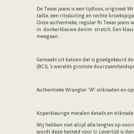
De Texas jeans is een tijdloos, origineel 
taille, een ritssluiting en rechte broekspijp
Onze authentieke, regular fit Texas jeans 
in donkerblauwe denim stretch. Een klass
meegaan.
Gemaakt uit katoen dat is goedgekeurd doo
(BCI), ’s werelds grootste duurzaamheids
Authentieke Wrangler ‘W’-stiknaden en opg
Koperkleurige metalen details en stiknade
Wij hebben niet altijd alle lengtes op voo
wordt deze besteld voor U. Levertijd is dan