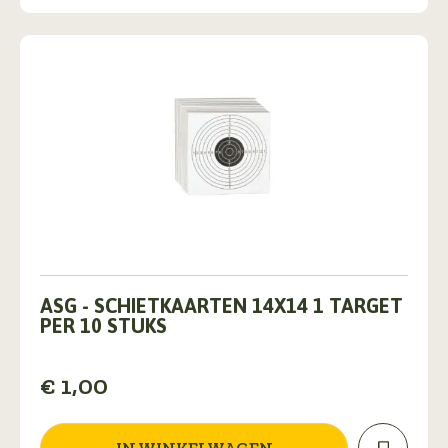
op
de
productpagina
ASG - SCHIETKAARTEN 14X14 1 TARGET
PER 10 STUKS
€
1,00
IN WINKELWAGEN