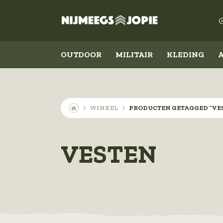
OUTDOOR
MILITAIR
KLEDING
Outdoor
Militair
WINKEL
PRODUCTEN GETAGGED “VE
Koken en eten
Kleding
VESTEN
Slapen
Schoenen
Messen
Accessoires
Lampen
Emblemen
Militaire rangen
Overig