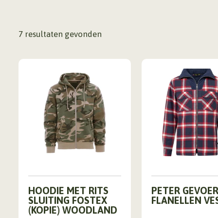
7
resultaten gevonden
Dit
Dit
HOODIE MET RITS
PETER GEVOE
product
product
SLUITING FOSTEX
FLANELLEN VE
heeft
heeft
(KOPIE) WOODLAND
meerdere
meerdere