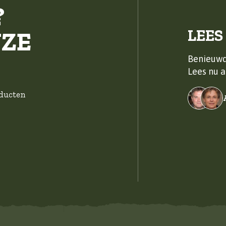
?
LEES
NZE
Benieuwd
Lees nu a
oducten