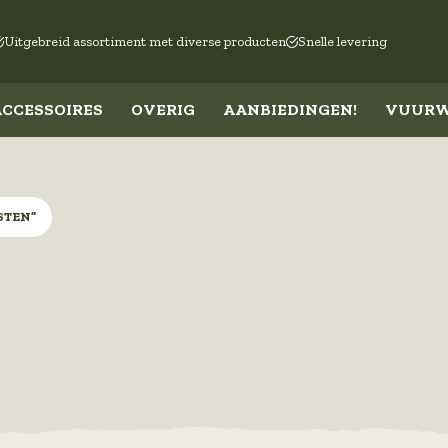
Uitgebreid assortiment met diverse producten
Snelle levering
ACCESSOIRES
OVERIG
AANBIEDINGEN!
VUURW
Kleding
Accessoires
Over
STEN”
Broeken
Tassen en rugzakken
Regen
Bovenkleding
Hoeden en petten
Kinde
Jassen
Handschoenen
Vlagg
Schoenen en sokken
Riemen
Kogel
Security
Sjaals
Nijme
Ondergoed