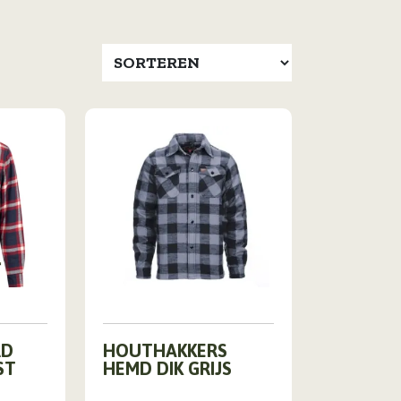
Dit
RD
HOUTHAKKERS
product
ST
HEMD DIK GRIJS
heeft
meerdere