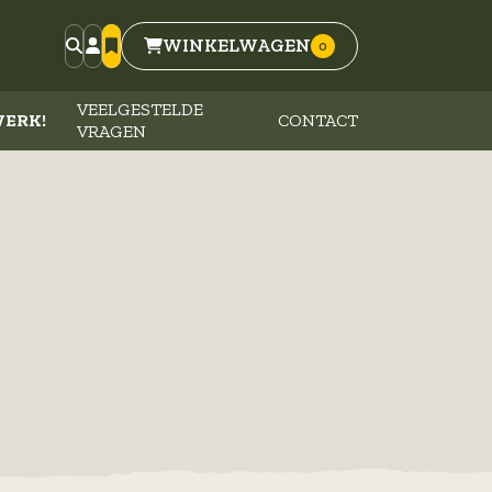
WINKELWAGEN
VEELGESTELDE
ERK!
CONTACT
VRAGEN
ig
kleding
ren
en
s en bogen
egse Vierdaagse