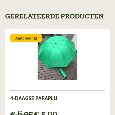
GERELATEERDE PRODUCTEN
Aanbieding!
4-DAAGSE PARAPLU
Oorspronkelijke
Huidige
€
6,95
€
5,00