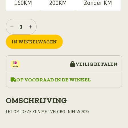
160KM
200KM
Zonder KM
4-
daagse
embleem
rechthoek
IN WINKELWAGEN
160km
en
200
km
VEILIG BETALEN
of
zonder
afstand,
OP VOORRAAD IN DE WINKEL
met
velcro
aantal
OMSCHRIJVING
LET OP : DEZE ZIJN MET VELCRO NIEUW 2025