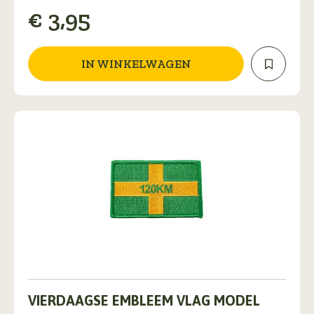
€
3,95
IN WINKELWAGEN
Dit
product
VIERDAAGSE EMBLEEM VLAG MODEL
heeft