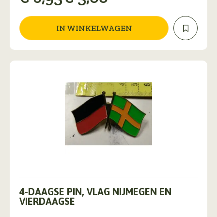
prijs
prijs
was:
is:
IN WINKELWAGEN
€ 6,95.
€ 5,00.
4-DAAGSE PIN, VLAG NIJMEGEN EN
VIERDAAGSE