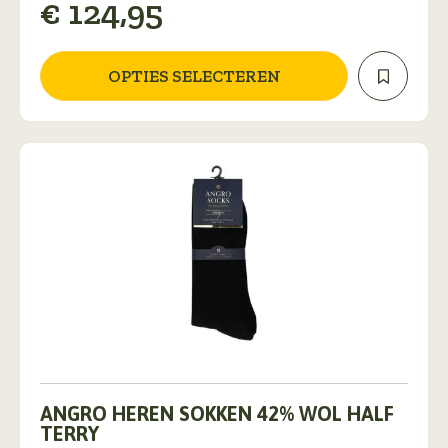
€
124,95
Deze
optie
kan
gekozen
OPTIES SELECTEREN
worden
op
de
productpagina
Dit
product
ANGRO HEREN SOKKEN 42% WOL HALF
heeft
TERRY