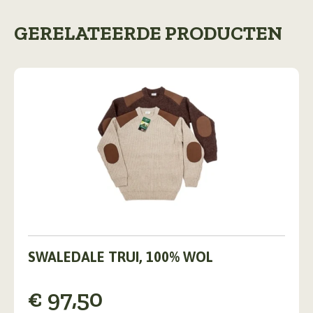
GERELATEERDE PRODUCTEN
Dit
product
SWALEDALE TRUI, 100% WOL
heeft
meerdere
€
97,50
variaties.
Deze