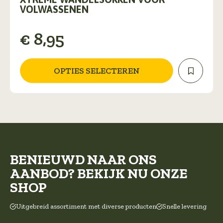
heeft
VOLWASSENEN
meerdere
variaties.
€
8,95
Deze
optie
kan
gekozen
OPTIES SELECTEREN
worden
op
de
productpagina
BENIEUWD NAAR ONS
AANBOD? BEKIJK NU ONZE
SHOP
Uitgebreid assortiment met diverse producten
Snelle levering