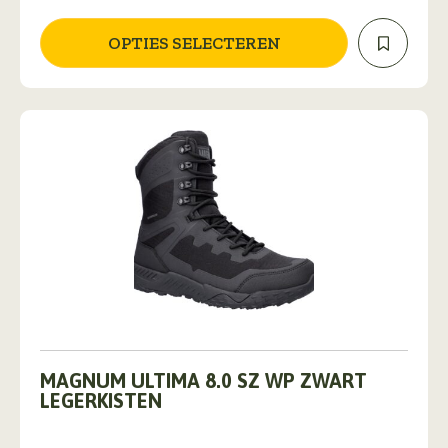
optie
kan
OPTIES SELECTEREN
gekozen
worden
op
de
productpagina
Dit
product
MAGNUM ULTIMA 8.0 SZ WP ZWART
heeft
LEGERKISTEN
meerdere
variaties.