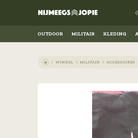
OUTDOOR
MILITAIR
KLEDING
WINKEL
MILITAIR
ACCESSOIRES
Outdoor
Militair
Koken en eten
Kleding
Slapen
Schoenen
Messen
Accessoires
Lampen
Emblemen
Militaire rangen
Overig