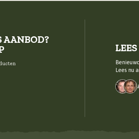
S AANBOD?
LEES
P
Benieuwd
oducten
Lees nu a