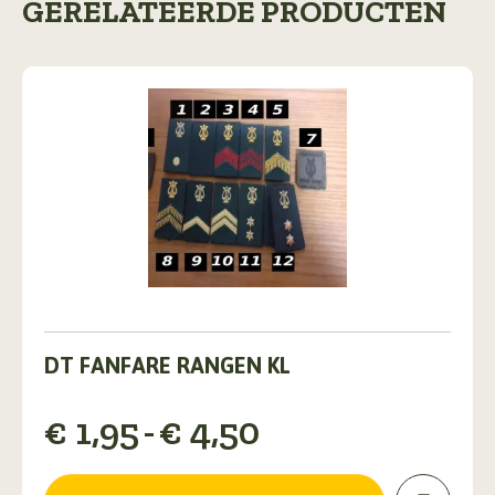
GERELATEERDE PRODUCTEN
Dit
product
DT FANFARE RANGEN KL
heeft
meerdere
Prijsklasse:
€
1,95
-
€
4,50
variaties.
Deze
€ 1,95
optie
tot
kan