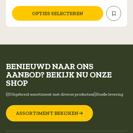
optie
kan
OPTIES SELECTEREN
gekozen
worden
op
de
productpagina
BENIEUWD NAAR ONS
AANBOD? BEKIJK NU ONZE
SHOP
Uitgebreid assortiment met diverse producten
Snelle levering
ASSORTIMENT BEKIJKEN